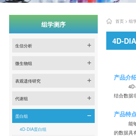
首页 >
组
组学测序
4D-D
生信分析
微生物组
产品介
表观遗传研究
4
结合数据
代谢组
产品特
蛋白组
能
4D-DIA蛋白组
的数据具