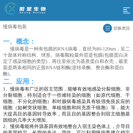
网
站
慢病毒包装
科
切换类目
导
研
一、概念：
组
慢病毒是一种有包膜的RNA病毒，直径为80-120nm，呈二
技
航
学
十面体对称结构、球形。病毒颗粒最外层是包膜(包膜蛋白决
促
定了感染细胞的类型)，再往里依次为基质蛋白和衣壳，最里
术
测
面是两条相同的正股RNA链和酶(逆转录酶、整合酶和蛋白
销
傲
酶)。
平
序
活
二、应用：
星
台
合
1、慢病毒有广泛的宿主范围，能够有效地感染分裂细胞、非
动
云
分裂细胞，特别适合于一些难转染的细胞（如原代细胞、干
作
关
细胞、不分化的细胞）和对腺病毒感染具有较强免疫反应的
平
细胞（如树突状细胞、单核细胞和间充质干细胞）等，能大
流
于
大提高目的基因转导效率，而且目的基因整合到宿主细胞基
返
台
因组的几率大大增加。
程
我
2、慢病毒能将外源基因有效地整合入宿主染色体上，介导目
回
的基因稳定、长期的表达。因此，可以利用慢病毒建立稳定