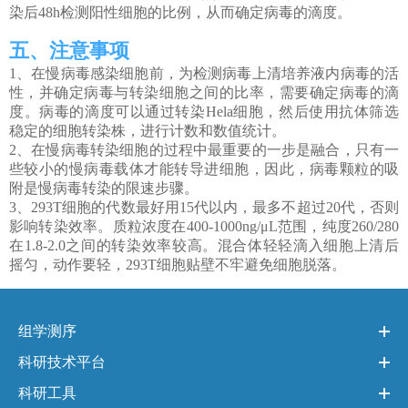
染后48h检测阳性细胞的比例，从而确定病毒的滴度。
五、注意事项
1、在慢病毒感染细胞前，为检测病毒上清培养液内病毒的活
性，并确定病毒与转染细胞之间的比率，需要确定病毒的滴
度。病毒的滴度可以通过转染Hela细胞，然后使用抗体筛选
稳定的细胞转染株，进行计数和数值统计。
2、在慢病毒转染细胞的过程中最重要的一步是融合，只有一
些较小的慢病毒载体才能转导进细胞，因此，病毒颗粒的吸
附是慢病毒转染的限速步骤。
3、293T细胞的代数最好用15代以内，最多不超过20代，否则
影响转染效率。质粒浓度在400-1000ng/μL范围，纯度260/280
在1.8-2.0之间的转染效率较高。混合体轻轻滴入细胞上清后
摇匀，动作要轻，293T细胞贴壁不牢避免细胞脱落。
组学测序
科研技术平台
科研工具