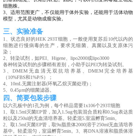
们
细胞株。
首
3、适用范围更广，不仅能用于体外实验，还能用于活体动物
模型，尤其是动物成瘤实验。
页
三、实验准备
1、状态良好的HEK 293T细胞，一般使用复苏后10代以内的
细胞进行慢病毒的生产，要求无细菌、真菌以及支原体污
染；
2、转染试剂，如PEI、Higene、lipo2000或lipo3000
各种转染试剂的步骤稍有差别，小助手以PEI为转染试剂。
3、DMEM无血清无双抗培养基、DMEM完全培养基
（10%FBS和1%P/S）；
4、10mL无菌注射器(环氧乙烷灭菌处理)；
5、0.45μm的细菌滤器。
四、简要包装步骤
以六孔板中的1孔为例，每个样品需要1x106个293T细胞
1、取1.5ml灭菌EP管，加入1.5ug包装混合质粒和0.5ug表达质
粒以及250ul的无血清培养基。轻柔混5.室温孵育5min。
2、取1.5ml灭菌EP管，取9u脂质体2000|溶于250ml无血清培养
基中。轻柔混匀，室温孵育5min。3、将DNA溶液和脂质体溶