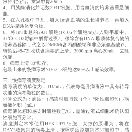
液轻柔混匀。室温孵育20min
4、用胰酶消化并记数293T细胞。用含血清的培养基重悬细
胞。
5、在六孔板中每孔，加入1m含血清的生长培养基，再加入
DNA-脂质体复合物。
6、将1ml重悬的293T细胞(1x106个细胞/m)加入到平板中。
37℃CCO2孵箱中孵育过夜7、移除含有DNA-脂质体复合物的
培养基移除，代之以DMEM(含丙酮酸钠和非必须氨基酸)7、
转染后48-72h收获含病毒的上清。3000 rpm 离心20min，去除
沉淀。
8、病毒上清-80°贮存。
包装出来的慢病毒对NIH/3T3细胞达90%以上感染效率。
三、慢病毒滴度测定
病毒滴度的单位为：TU/mL，代表每毫升病毒液中具有转导
功能的病毒颗粒的数目。
计算公式为：滴度=（感染时细胞数（个）*阳性细胞%）/病
毒液体积（mL）
病毒液体积和感染时细胞数已知，需通过流式细胞术确认阳
性细胞百分比。
滴度测定常常使用HEK 293T细胞，大致的原理为，将在
DAY3收集到的病毒上清，按照梯度添加到293T细胞中，感